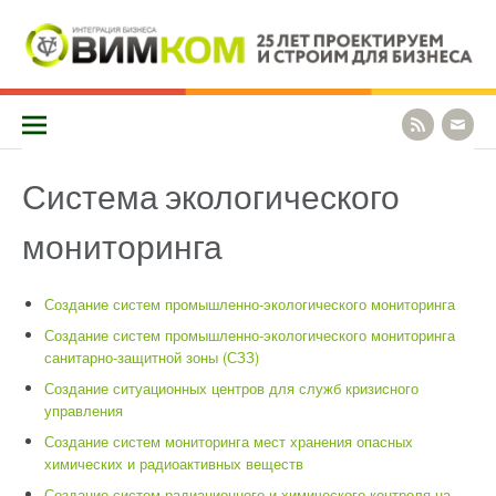
Перейти
к
содержимому
КОМПАНИЯ «ВИМКОМ» СПЕЦИАЛИЗИРУЕТСЯ НА СОЗДАНИИ И
Vimcom
ВНЕДРЕНИИ СИСТЕМ МОНИТОРИНГА, ОПОВЕЩЕНИЯ И
БЕЗОПАСНОСТИ КРУПНЫХ ПРЕДПРИЯТИЙ И РЕШЕНИЯХ. МЫ
ОКАЗЫВАЕМ ПОЛНЫЙ КОМПЛЕКС УСЛУГ ОТ ПРЕДПРОЕКТНОГО
ОБСЛЕДОВАНИЯ ДО СТРОИТЕЛЬСТВА И ТЕХНИЧЕСКОЙ
Система экологического
ПОДДЕРЖКИ.
мониторинга
Создание систем промышленно-экологического мониторинга
Создание систем промышленно-экологического мониторинга
санитарно-защитной зоны (СЗЗ)
Создание ситуационных центров для служб кризисного
управления
Создание систем мониторинга мест хранения опасных
химических и радиоактивных веществ
Создание систем радиационного и химического контроля на