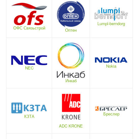
Lumpl-berndorg
ОФС Связьстрой
Оптен
Nokia
NEC
Инкаб
Бреслер
КЗТА
ADC KRONE