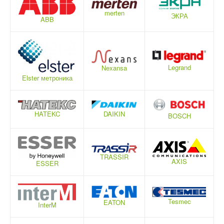
merten
ЭКРА
ABB
Legrand
Nexansa
Elster метроника
DAIKIN
HATEKC
BOSCH
TRASSIR
AXIS
ESSER
Tesmec
EATON
InterM