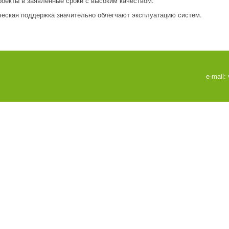
оекты в заявленные сроки с высоким качеством.
ческая поддержка значительно облегчают эксплуатацию систем.
СТВО
Я
НИКАЦ
e-mail:
А