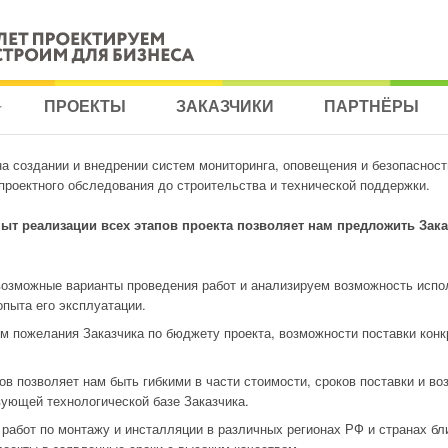
ЕТСЯ НА СОЗДАНИИ И ВНЕДРЕНИИ СИСТЕМ МОНИТОРИНГА, ОП
ПРОЕКТЫ
ЗАКАЗЧИКИ
ПАРТНЁРЫ
КОМПЛЕКС УСЛУГ ОТ ПРЕДПРОЕКТНОГО ОБСЛЕДОВАНИЯ ДО СТР
АЦИЯ
а создании и внедрении систем мониторинга, оповещения и безопаснос
проектного обследования до строительства и технической поддержки.
НГ
ыт реализации всех этапов проекта позволяет нам предложить Зака
НЫЕ
озможные варианты проведения работ и анализируем возможность испол
СТИ
опыта его эксплуатации.
м пожелания Заказчика по бюджету проекта, возможности поставки конк
ВАНИЕ
в позволяет нам быть гибкими в части стоимости, сроков поставки и в
ующей технологической базе Заказчика.
СКОГО
работ по монтажу и инсталляции в различных регионах РФ и странах бл
НГА