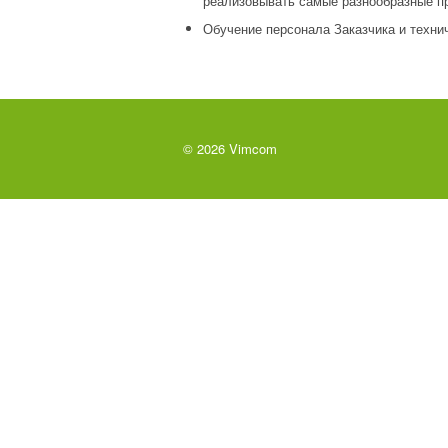
реализовывать самые разнообразные пр
Обучение персонала Заказчика и техни
СТРОИТЕЛЬ
ТВ РЕШЕНИ
ТЕЛЕКОММУ
© 2026 Vimcom
ИИ
ЭНЕРГЕТИК