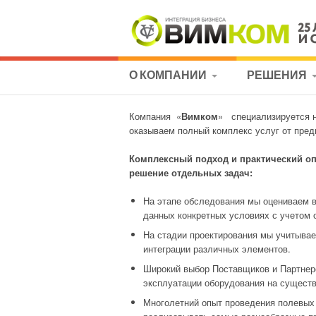
Перейти
к
содержимому
КОМПАНИЯ «ВИМКОМ» СПЕЦИАЛИЗИРУ
Vimcom
О КОМПАНИИ
РЕШЕНИЯ
РЕШЕНИЯХ. МЫ ОКАЗЫВАЕМ ПОЛНЫЙ 
ЛИЦЕНЗИИ
АВТОМАТИЗ
Компания «
Вимком
» специализируется н
оказываем полный комплекс услуг от пред
ИНЖИНИРИ
Комплексный подход и практический оп
решение отдельных задач:
КОМПЛЕКС
СИСТЕМЫ
На этапе обследования мы оцениваем в
БЕЗОПАСНО
данных конкретных условиях с учетом 
На стадии проектирования мы учитывае
ПРОЕКТИРО
интеграции различных элементов.
Широкий выбор Поставщиков и Партнеро
СИСТЕМА
эксплуатации оборудования на существ
ЭКОЛОГИЧЕ
Многолетний опыт проведения полевых 
МОНИТОРИ