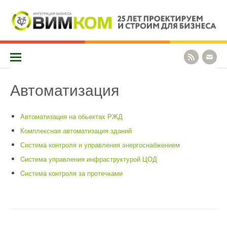
Перейти
к
содержимому
КОМПАНИЯ «ВИМКОМ» СПЕЦИАЛИЗИРУЕТСЯ НА СОЗДАНИИ И
Vimcom
ВНЕДРЕНИИ СИСТЕМ МОНИТОРИНГА, ОПОВЕЩЕНИЯ И
БЕЗОПАСНОСТИ КРУПНЫХ ПРЕДПРИЯТИЙ И РЕШЕНИЯХ. МЫ
ОКАЗЫВАЕМ ПОЛНЫЙ КОМПЛЕКС УСЛУГ ОТ ПРЕДПРОЕКТНОГО
ОБСЛЕДОВАНИЯ ДО СТРОИТЕЛЬСТВА И ТЕХНИЧЕСКОЙ
Автоматизация
ПОДДЕРЖКИ.
Автоматизация на обьектах РЖД
Комплексная автоматизация зданий
Система контроля и управления энергоснабжением
Cистема управления инфраструктурой ЦОД
Cистема контроля за протечками